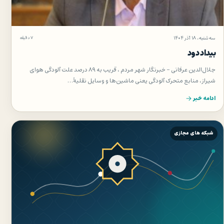
سه‌شنبه، ۱۸ آذر ۱۴۰۴
۷ دقیقه
بیداد دود
جلال‌الدین عرفانی – خبرنگار شهر مردم ، قریب به ۸۹ درصد علت آلودگی هوای
شیراز، منابع متحرک آلودگی یعنی ماشین‌ها و وسایل نقلیهٔ…
ادامه خبر
شبکه های مجازی