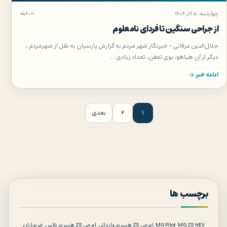
چهارشنبه، ۵ آذر ۱۴۰۴
۱۰ دقیقه
از جراحی سنگین تا فردای نامعلوم
جلال‌الدین عرفانی – خبرنگار شهر مردم به گزارش پارسیان به نقل از شهرمردم ،
دیگر از آن هیاهو، بوی تعفن، تعداد زیادی…
ادامه خبر
فحه‌بندی نوشته‌ها
۱
۲
بعدی
برچسب ها
MG ZS HEV
MG Pilot
ام‌جی ZS هیبرید وارداتی
ام‌جی ZS هیبرید پلاس
خریداران