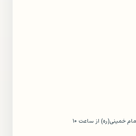
شایان ذکر است نمایشگاه از تاریخ ۱۳ الی ۱۵ ابان ماه سال جاری در محل مصلای امام خمینی(ره) از ساعت ۱۰