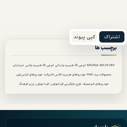
اشتراک
کپی پیوند
برچسب ها
MG ZS HEV
MG Pilot
ام‌جی ZS هیبرید وارداتی
ام‌جی ZS هیبرید پلاس
خریداران
محصولات برند FMC
خودروهای هیبرید کلاس کامپکت
خودروهای کراس‌اوور
خودروهای کم‌مصرف
طرح جایگزینی فرداموتورز
فردا موتورز
وزیر فرهنگ