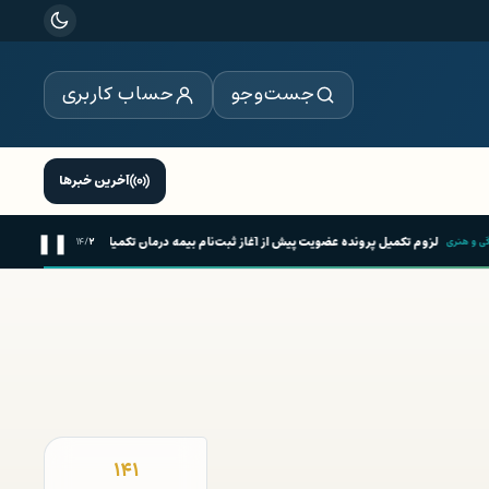
جست‌وجو
حساب کاربری
آخرین خبرها
❚❚
ل پرونده عضویت پیش از آغاز ثبت‌نام بیمه درمان تکمیلی صندوق اعتباری هنر
۰۱:۵۳
۱۴
/
۲
سیاسی
۱۴۱